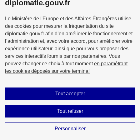
diplomatie.gouv.fr
Suivez-nous sur les réseaux sociaux
Visiter la page X
Suivez-nous sur Facebook
Visiter le compte Threads
Visiter le compte Instagram
Visiter le compte TikTok
Visiter le comp
Visiter
Le Ministère de l'Europe et des Affaires Étrangères utilise
des cookies pour mesurer la fréquentation du site
diplomatie.gouv.fr afin d’en améliorer le fonctionnement et
l’administration et, avec votre accord, pour améliorer votre
expérience utilisateur, ainsi que pour vous proposer des
MINISTÈRE
DE L'EUROPE
services interactifs fournis par nos partenaires. Vous
ET DES AFFAIRES
pouvez changer ce choix à tout moment
en paramétrant
ÉTRANGÈRES
les cookies déposés sur votre terminal
Tout accepter
info.gouv.fr
service-public.fr
legifrance.gouv.fr
data.gouv.fr
Tout refuser
Personnaliser
Plan du site
Accessibilité : partiellement conforme
Mentions légales