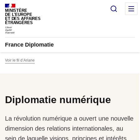
Panneau de gestion des cookies
Recherc
M
MINISTÈRE
DE L'EUROPE
ET DES AFFAIRES
ÉTRANGÈRES
France Diplomatie
Voir le fil d’Ariane
Diplomatie numérique
La révolution numérique a ouvert une nouvelle
dimension des relations internationales, au
sein de laquelle visions, principes et intérêts