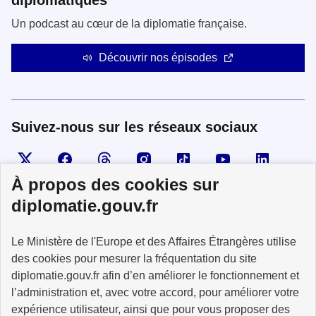
diplomatiques
Un podcast au cœur de la diplomatie française.
Découvrir nos épisodes
Suivez-nous sur les réseaux sociaux
Visiter la page X
Suivez-nous sur Facebook
Visiter le compte Threads
Visiter le compte Instagram
Visiter le compte TikTok
Visiter le comp
Visiter
À propos des cookies sur
diplomatie.gouv.fr
MINISTÈRE
Le Ministère de l'Europe et des Affaires Étrangères utilise
DE L'EUROPE
ET DES AFFAIRES
des cookies pour mesurer la fréquentation du site
ÉTRANGÈRES
diplomatie.gouv.fr afin d’en améliorer le fonctionnement et
l’administration et, avec votre accord, pour améliorer votre
expérience utilisateur, ainsi que pour vous proposer des