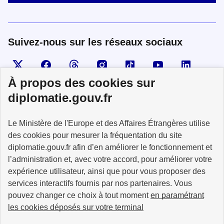
Suivez-nous sur les réseaux sociaux
Visiter la page X
Suivez-nous sur Facebook
Visiter le compte Threads
Visiter le compte Instagram
Visiter le compte TikTok
Visiter le comp
Visiter
À propos des cookies sur
diplomatie.gouv.fr
MINISTÈRE
Le Ministère de l'Europe et des Affaires Étrangères utilise
DE L'EUROPE
ET DES AFFAIRES
des cookies pour mesurer la fréquentation du site
ÉTRANGÈRES
diplomatie.gouv.fr afin d’en améliorer le fonctionnement et
l’administration et, avec votre accord, pour améliorer votre
expérience utilisateur, ainsi que pour vous proposer des
services interactifs fournis par nos partenaires. Vous
pouvez changer ce choix à tout moment
en paramétrant
info.gouv.fr
service-public.fr
les cookies déposés sur votre terminal
legifrance.gouv.fr
data.gouv.fr