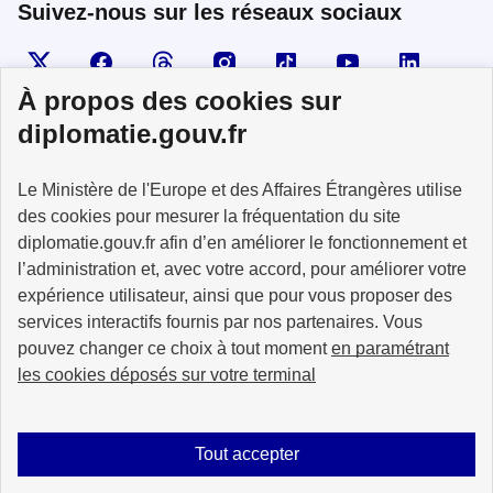
Suivez-nous sur les réseaux sociaux
Visiter la page X
Suivez-nous sur Facebook
Visiter le compte Threads
Visiter le compte Instagram
Visiter le compte TikTok
Visiter le comp
Visiter
À propos des cookies sur
diplomatie.gouv.fr
MINISTÈRE
Le Ministère de l'Europe et des Affaires Étrangères utilise
DE L'EUROPE
ET DES AFFAIRES
des cookies pour mesurer la fréquentation du site
ÉTRANGÈRES
diplomatie.gouv.fr afin d’en améliorer le fonctionnement et
l’administration et, avec votre accord, pour améliorer votre
expérience utilisateur, ainsi que pour vous proposer des
services interactifs fournis par nos partenaires. Vous
pouvez changer ce choix à tout moment
en paramétrant
info.gouv.fr
service-public.fr
les cookies déposés sur votre terminal
legifrance.gouv.fr
data.gouv.fr
Tout accepter
Plan du site
Accessibilité : partiellement conforme
Mentions légales