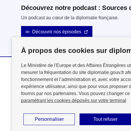
Découvrez notre podcast : Sources 
Un podcast au cœur de la diplomatie française.
Découvrir nos épisodes
À propos des cookies sur diplom
Le Ministère de l'Europe et des Affaires Étrangères ut
mesurer la fréquentation du site diplomatie.gouv.fr afi
MINISTÈRE
fonctionnement et l’administration et, avec votre acco
DE L'EUROPE
expérience utilisateur, ainsi que pour vous proposer d
ET DES AFFAIRES
fournis par nos partenaires. Vous pouvez changer ce
ÉTRANGÈRES
paramétrant les cookies déposés sur votre terminal
Personnaliser
Tout refuser
Plan du site
Accessibilité : partiellement conforme
Mention