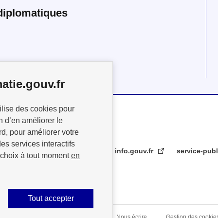
diplomatiques
atie.gouv.fr
ilise des cookies pour
n d’en améliorer le
rd, pour améliorer votre
es services interactifs
info.gouv.fr
service-publ
 choix à tout moment
en
Tout accepter
s légales
Données personnelles
Nous écrire
Gestion des cookie