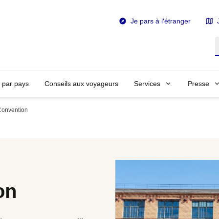
Je pars à l'étranger
R
n par pays
Conseils aux voyageurs
Services
Presse
 Convention
on