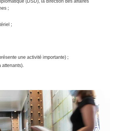
iplomatique (DSD), la direction des affaires
nes ;
riel ;
présente une activité importante) ;
 attenants).