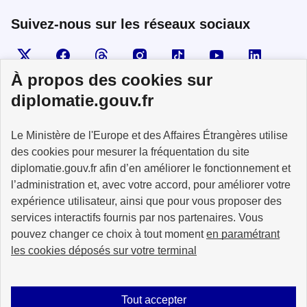
Suivez-nous sur les réseaux sociaux
Visiter la page X
Suivez-nous sur Facebook
Visiter le compte Threads
Visiter le compte Instagram
Visiter le compte TikTok
Visiter le comp
Visiter
À propos des cookies sur
diplomatie.gouv.fr
MINISTÈRE
Le Ministère de l'Europe et des Affaires Étrangères utilise
DE L'EUROPE
ET DES AFFAIRES
des cookies pour mesurer la fréquentation du site
ÉTRANGÈRES
diplomatie.gouv.fr afin d’en améliorer le fonctionnement et
l’administration et, avec votre accord, pour améliorer votre
expérience utilisateur, ainsi que pour vous proposer des
services interactifs fournis par nos partenaires. Vous
pouvez changer ce choix à tout moment
en paramétrant
info.gouv.fr
service-public.fr
les cookies déposés sur votre terminal
legifrance.gouv.fr
data.gouv.fr
Tout accepter