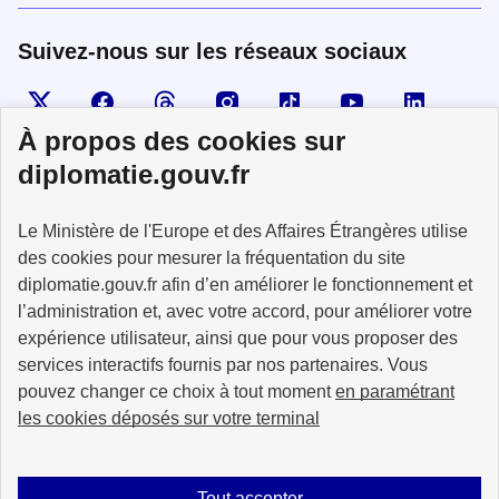
Suivez-nous sur les réseaux sociaux
Visiter la page X
Suivez-nous sur Facebook
Visiter le compte Threads
Visiter le compte Instagram
Visiter le compte TikTok
Visiter le comp
Visiter
À propos des cookies sur
diplomatie.gouv.fr
MINISTÈRE
Le Ministère de l'Europe et des Affaires Étrangères utilise
DE L'EUROPE
ET DES AFFAIRES
des cookies pour mesurer la fréquentation du site
ÉTRANGÈRES
diplomatie.gouv.fr afin d’en améliorer le fonctionnement et
l’administration et, avec votre accord, pour améliorer votre
expérience utilisateur, ainsi que pour vous proposer des
services interactifs fournis par nos partenaires. Vous
pouvez changer ce choix à tout moment
en paramétrant
info.gouv.fr
service-public.fr
les cookies déposés sur votre terminal
legifrance.gouv.fr
data.gouv.fr
Tout accepter