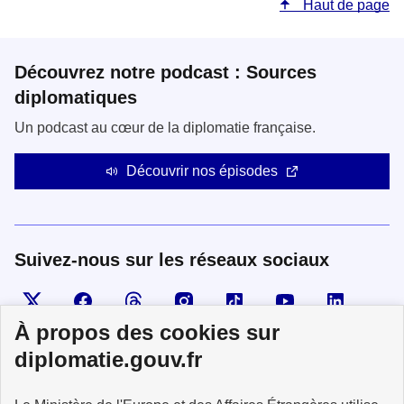
Haut de page
Découvrez notre podcast : Sources
diplomatiques
Un podcast au cœur de la diplomatie française.
Découvrir nos épisodes
Suivez-nous sur les réseaux sociaux
Visiter la page X
Suivez-nous sur Facebook
Visiter le compte Threads
Visiter le compte Instagram
Visiter le compte TikTok
Visiter le comp
Visiter
À propos des cookies sur
diplomatie.gouv.fr
MINISTÈRE