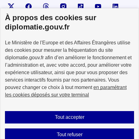
Visiter la page X
Suivez-nous sur Facebook
Visiter le compte Threads
Visiter le compte Instagram
Visiter le compte TikTok
Visiter le comp
Visiter
À propos des cookies sur
diplomatie.gouv.fr
MINISTÈRE
Le Ministère de l'Europe et des Affaires Étrangères utilise
DE L'EUROPE
ET DES AFFAIRES
des cookies pour mesurer la fréquentation du site
ÉTRANGÈRES
diplomatie.gouv.fr afin d’en améliorer le fonctionnement et
l’administration et, avec votre accord, pour améliorer votre
expérience utilisateur, ainsi que pour vous proposer des
services interactifs fournis par nos partenaires. Vous
pouvez changer ce choix à tout moment
en paramétrant
info.gouv.fr
service-public.fr
les cookies déposés sur votre terminal
legifrance.gouv.fr
data.gouv.fr
Tout accepter
Plan du site
Accessibilité : partiellement conforme
Mentions légales
Tout refuser
Données personnelles
Nous écrire
Gestion des cookies