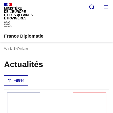
Panneau de gestion des cookies
Recherc
M
MINISTÈRE
DE L'EUROPE
ET DES AFFAIRES
ÉTRANGÈRES
France Diplomatie
Voir le fil d’Ariane
Actualités
Filtrer