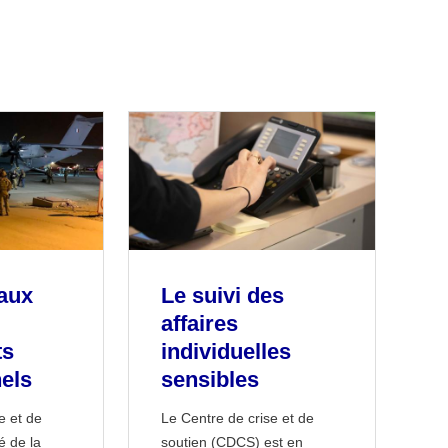
aux
Le suivi des
affaires
ts
individuelles
els
sensibles
e et de
Le Centre de crise et de
é de la
soutien (CDCS) est en