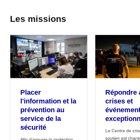
Les missions
Placer
Répondre 
l'information et la
crises et
prévention au
événemen
service de la
exceptionn
sécurité
Le Centre de cris
soutien est charg
Afin d’assurer la protection