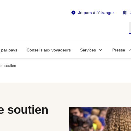
Je pars à l'étranger
R
n par pays
Conseils aux voyageurs
Services
Presse
 de soutien
e soutien