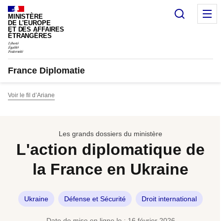
Panneau de gestion des cookies
Recherc
M
MINISTÈRE
DE L'EUROPE
ET DES AFFAIRES
ÉTRANGÈRES
France Diplomatie
Voir le fil d’Ariane
Les grands dossiers du ministère
L'action diplomatique de
la France en Ukraine
Ukraine
Défense et Sécurité
Droit international
Date de mise en ligne le : 16 février 2026