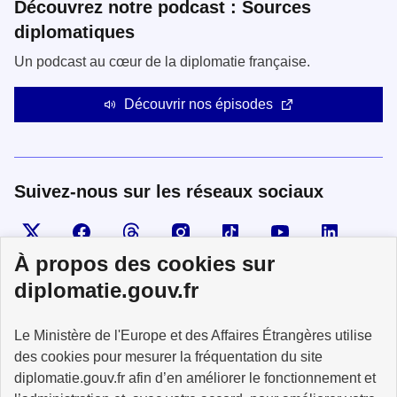
Découvrez notre podcast : Sources
diplomatiques
Un podcast au cœur de la diplomatie française.
Découvrir nos épisodes
Suivez-nous sur les réseaux sociaux
Visiter la page X
Suivez-nous sur Facebook
Visiter le compte Threads
Visiter le compte Instagram
Visiter le compte TikTok
Visiter le comp
Visiter
À propos des cookies sur
diplomatie.gouv.fr
MINISTÈRE
Le Ministère de l'Europe et des Affaires Étrangères utilise
DE L'EUROPE
ET DES AFFAIRES
des cookies pour mesurer la fréquentation du site
ÉTRANGÈRES
diplomatie.gouv.fr afin d’en améliorer le fonctionnement et