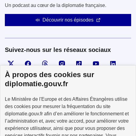
Un podcast au cœur de la diplomatie française.
Découvrir nos épisodes
Suivez-nous sur les réseaux sociaux
Visiter la page X
Suivez-nous sur Facebook
Visiter le compte Threads
Visiter le compte Instagram
Visiter le compte TikTok
Visiter le comp
Visiter
À propos des cookies sur
diplomatie.gouv.fr
MINISTÈRE
Le Ministère de l'Europe et des Affaires Étrangères utilise
DE L'EUROPE
ET DES AFFAIRES
des cookies pour mesurer la fréquentation du site
ÉTRANGÈRES
diplomatie.gouv.fr afin d’en améliorer le fonctionnement et
l’administration et, avec votre accord, pour améliorer votre
expérience utilisateur, ainsi que pour vous proposer des
services interactifs fournis par nos partenaires. Vous