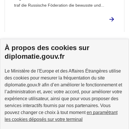
traf die Russische Föderation die bewusste und...
Seitenanfang
À propos des cookies sur
diplomatie.gouv.fr
Le Ministère de l'Europe et des Affaires Étrangères utilise
MINISTÈRE
DE L'EUROPE
des cookies pour mesurer la fréquentation du site
ET DES AFFAIRES
diplomatie.gouv.fr afin d’en améliorer le fonctionnement et
ÉTRANGÈRES
l’administration et, avec votre accord, pour améliorer votre
expérience utilisateur, ainsi que pour vous proposer des
services interactifs fournis par nos partenaires. Vous
pouvez changer ce choix à tout moment
en paramétrant
info.gouv.fr
service-public.fr
les cookies déposés sur votre terminal
legifrance.gouv.fr
data.gouv.fr