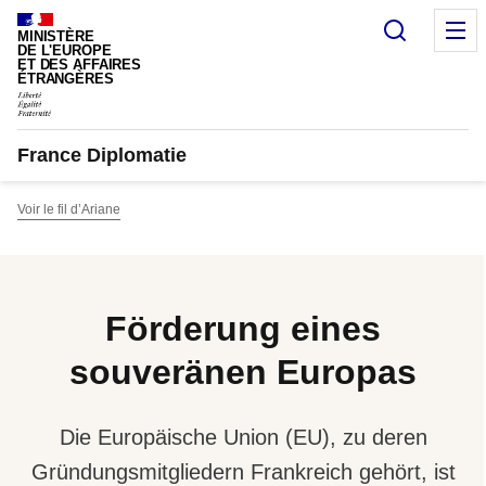
Cookie-Einstellungen
Suche
M
MINISTÈRE
DE L'EUROPE
ET DES AFFAIRES
ÉTRANGÈRES
France Diplomatie
Voir le fil d’Ariane
Förderung eines
souveränen Europas
Die Europäische Union (EU), zu deren
Gründungsmitgliedern Frankreich gehört, ist