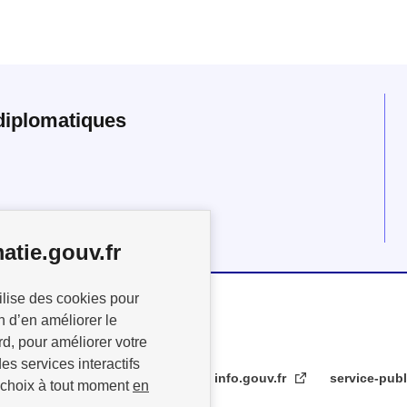
diplomatiques
atie.gouv.fr
ilise des cookies pour
n d’en améliorer le
rd, pour améliorer votre
es services interactifs
info.gouv.fr
service-publ
 choix à tout moment
en