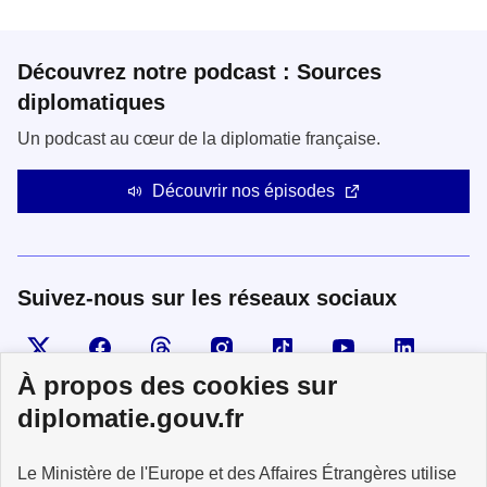
Découvrez notre podcast : Sources
diplomatiques
Un podcast au cœur de la diplomatie française.
Découvrir nos épisodes
Suivez-nous sur les réseaux sociaux
Visiter la page X
Suivez-nous sur Facebook
Visiter le compte Threads
Visiter le compte Instagram
Visiter le compte TikTok
Visiter le comp
Visiter
À propos des cookies sur
diplomatie.gouv.fr
MINISTÈRE
Le Ministère de l'Europe et des Affaires Étrangères utilise
DE L'EUROPE