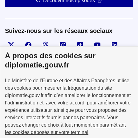
Découvrir nos épisodes
Suivez-nous sur les réseaux sociaux
Visiter la page X
Suivez-nous sur Facebook
Visiter le compte Threads
Visiter le compte Instagram
Visiter le compte TikTok
Visiter le comp
Visiter
À propos des cookies sur
diplomatie.gouv.fr
MINISTÈRE
Le Ministère de l'Europe et des Affaires Étrangères utilise
DE L'EUROPE
ET DES AFFAIRES
des cookies pour mesurer la fréquentation du site
ÉTRANGÈRES
diplomatie.gouv.fr afin d’en améliorer le fonctionnement et
l’administration et, avec votre accord, pour améliorer votre
expérience utilisateur, ainsi que pour vous proposer des
services interactifs fournis par nos partenaires. Vous
pouvez changer ce choix à tout moment
en paramétrant
info.gouv.fr
service-public.fr
les cookies déposés sur votre terminal
legifrance.gouv.fr
data.gouv.fr