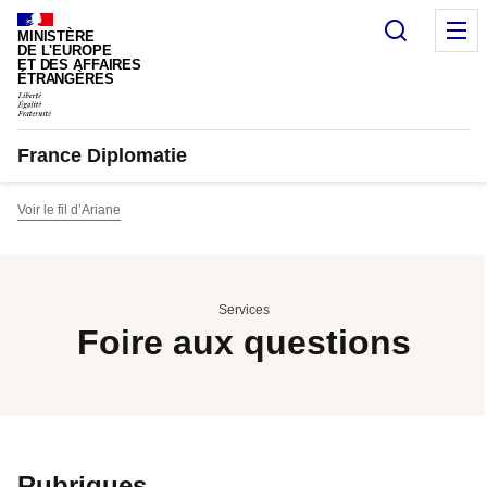
Panneau de gestion des cookies
Recherc
M
MINISTÈRE
DE L'EUROPE
ET DES AFFAIRES
ÉTRANGÈRES
France Diplomatie
Voir le fil d’Ariane
Services
Foire aux questions
Rubriques