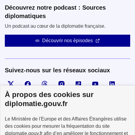
Découvrez notre podcast : Sources
diplomatiques
Un podcast au cœur de la diplomatie française.
Découvrir nos épisodes
Suivez-nous sur les réseaux sociaux
Visiter la page X
Suivez-nous sur Facebook
Visiter le compte Threads
Visiter le compte Instagram
Visiter le compte TikTok
Visiter le comp
Visiter
À propos des cookies sur
diplomatie.gouv.fr
MINISTÈRE
Le Ministère de l'Europe et des Affaires Étrangères utilise
DE L'EUROPE
ET DES AFFAIRES
des cookies pour mesurer la fréquentation du site
ÉTRANGÈRES
diplomatie.gouv.fr afin d’en améliorer le fonctionnement et