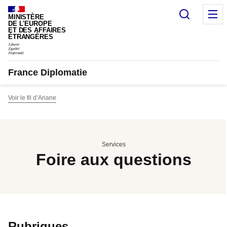
Panneau de gestion des cookies
Recherc
M
MINISTÈRE
DE L'EUROPE
ET DES AFFAIRES
ÉTRANGÈRES
France Diplomatie
Voir le fil d’Ariane
Services
Foire aux questions
Rubriques