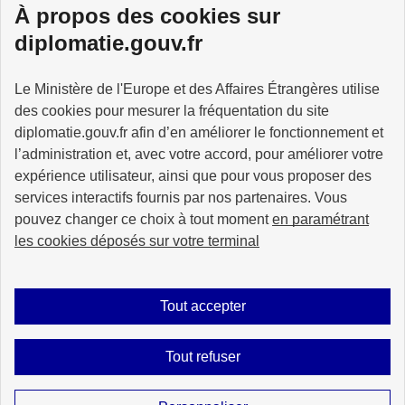
À propos des cookies sur
diplomatie.gouv.fr
MINISTÈRE
Le Ministère de l'Europe et des Affaires Étrangères utilise
DE L'EUROPE
ET DES AFFAIRES
des cookies pour mesurer la fréquentation du site
ÉTRANGÈRES
diplomatie.gouv.fr afin d’en améliorer le fonctionnement et
l’administration et, avec votre accord, pour améliorer votre
expérience utilisateur, ainsi que pour vous proposer des
services interactifs fournis par nos partenaires. Vous
pouvez changer ce choix à tout moment
en paramétrant
info.gouv.fr
service-public.fr
les cookies déposés sur votre terminal
legifrance.gouv.fr
data.gouv.fr
Tout accepter
Plan du site
Accessibilité : partiellement conforme
Mentions légales
Tout refuser
Données personnelles
Nous écrire
Gestion des cookies
Sauf mention explicite de propriété intellectuelle détenue par des tiers, les