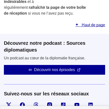
indésirables
et à
régulièrement
rafraîchir
la
page
de
votre
boîte
de
réception
si vous ne l’avez pas reçu.
Haut de page
Découvrez notre podcast : Sources
diplomatiques
Un podcast au cœur de la diplomatie française.
Découvrir nos épisodes
Suivez-nous sur les réseaux sociaux
Visiter la page X
Suivez-nous sur Facebook
Visiter le compte Threads
Visiter le compte Instagram
Visiter le compte TikTok
Visiter le comp
Visiter