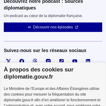
Découvrez notre podcast : Sources
diplomatiques
Un podcast au cœur de la diplomatie française.
Découvrir nos épisodes
Suivez-nous sur les réseaux sociaux
Visiter la page X
Suivez-nous sur Facebook
Visiter le compte Threads
Visiter le compte Instagram
Visiter le compte TikTok
Visiter le comp
Visiter
À propos des cookies sur
diplomatie.gouv.fr
MINISTÈRE
Le Ministère de l'Europe et des Affaires Étrangères utilise
DE L'EUROPE
ET DES AFFAIRES
des cookies pour mesurer la fréquentation du site
ÉTRANGÈRES
diplomatie.gouv.fr afin d’en améliorer le fonctionnement et
l’administration et, avec votre accord, pour améliorer votre