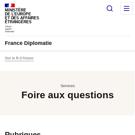
Panneau de gestion des cookies
Recherc
M
MINISTÈRE
DE L'EUROPE
ET DES AFFAIRES
ÉTRANGÈRES
France Diplomatie
Voir le fil d’Ariane
Services
Foire aux questions
Rubriques