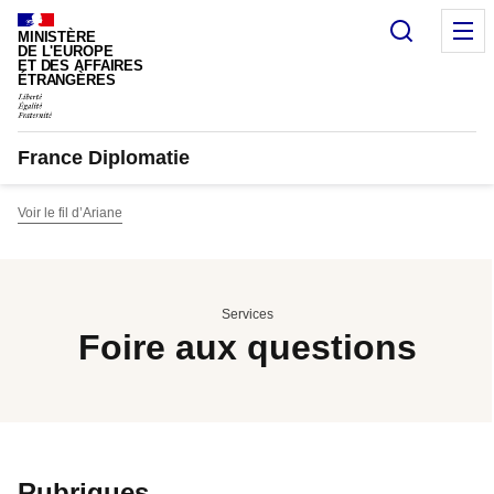
Panneau de gestion des cookies
Recherc
M
MINISTÈRE
DE L'EUROPE
ET DES AFFAIRES
ÉTRANGÈRES
France Diplomatie
Voir le fil d’Ariane
Services
Foire aux questions
Rubriques