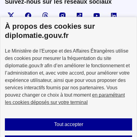
Suivez-nous sur les réseaux sociaux
Visiter la page X
Suivez-nous sur Facebook
Visiter le compte Threads
Visiter le compte Instagram
Visiter le compte TikTok
Visiter le comp
Visiter
À propos des cookies sur
diplomatie.gouv.fr
MINISTÈRE
Le Ministère de l'Europe et des Affaires Étrangères utilise
DE L'EUROPE
ET DES AFFAIRES
des cookies pour mesurer la fréquentation du site
ÉTRANGÈRES
diplomatie.gouv.fr afin d’en améliorer le fonctionnement et
l’administration et, avec votre accord, pour améliorer votre
expérience utilisateur, ainsi que pour vous proposer des
services interactifs fournis par nos partenaires. Vous
pouvez changer ce choix à tout moment
en paramétrant
info.gouv.fr
service-public.fr
les cookies déposés sur votre terminal
legifrance.gouv.fr
data.gouv.fr
Tout accepter
Plan du site
Accessibilité : partiellement conforme
Mentions légales