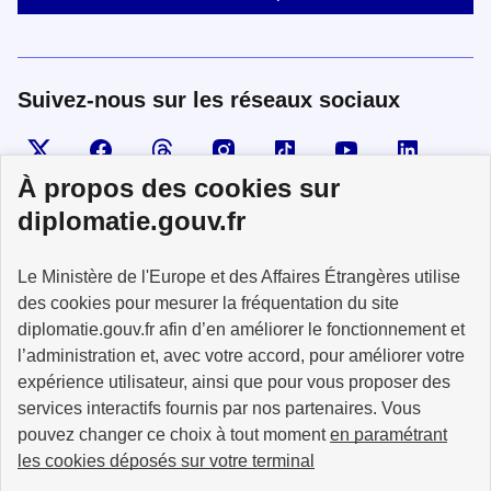
Suivez-nous sur les réseaux sociaux
Visiter la page X
Suivez-nous sur Facebook
Visiter le compte Threads
Visiter le compte Instagram
Visiter le compte TikTok
Visiter le comp
Visiter
À propos des cookies sur
diplomatie.gouv.fr
MINISTÈRE
Le Ministère de l'Europe et des Affaires Étrangères utilise
DE L'EUROPE
ET DES AFFAIRES
des cookies pour mesurer la fréquentation du site
ÉTRANGÈRES
diplomatie.gouv.fr afin d’en améliorer le fonctionnement et
l’administration et, avec votre accord, pour améliorer votre
expérience utilisateur, ainsi que pour vous proposer des
services interactifs fournis par nos partenaires. Vous
pouvez changer ce choix à tout moment
en paramétrant
info.gouv.fr
service-public.fr
les cookies déposés sur votre terminal
legifrance.gouv.fr
data.gouv.fr