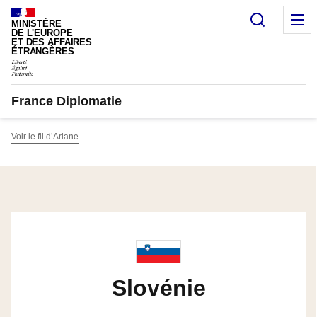
Panneau de gestion des cookies
Recherc
M
MINISTÈRE
DE L'EUROPE
ET DES AFFAIRES
ÉTRANGÈRES
France Diplomatie
Voir le fil d’Ariane
Slovénie