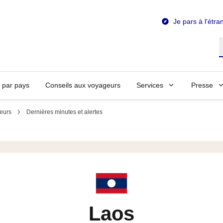
Je pars à l'étra
R
n par pays
Conseils aux voyageurs
Services
Presse
eurs
Dernières minutes et alertes
Laos