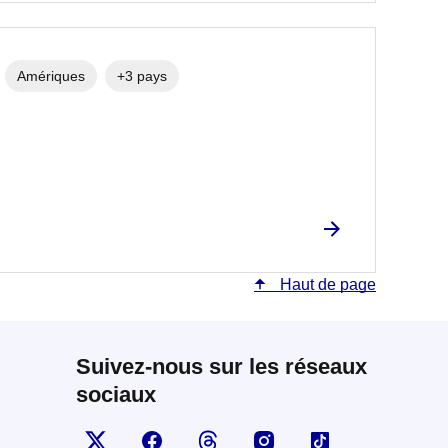
Amériques
+3 pays
Haut de page
Suivez-nous sur les réseaux
sociaux
Visiter la page X
Suivez-nous sur Facebook
Visiter le compte Threads
Visiter le compte Insta
Visiter le comp