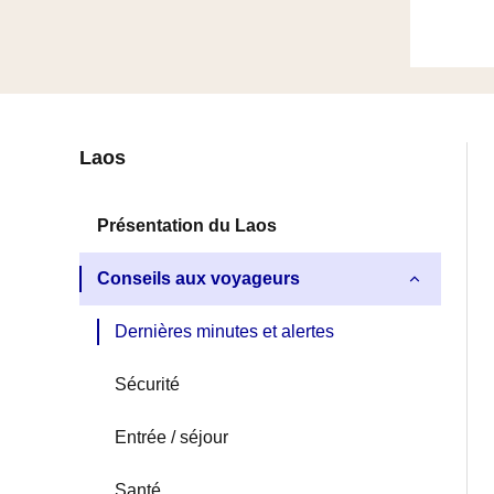
Navigation
Laos
latérale
Présentation du Laos
fiche
Conseils aux voyageurs
pays
Dernières minutes et alertes
Sécurité
Entrée / séjour
Santé