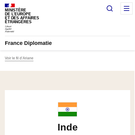
Panneau de gestion des cookies
Recherc
M
MINISTÈRE
DE L'EUROPE
ET DES AFFAIRES
ÉTRANGÈRES
France Diplomatie
Voir le fil d’Ariane
Inde