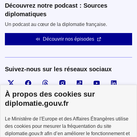
Découvrez notre podcast : Sources
diplomatiques
Un podcast au cœur de la diplomatie française.
Découvrir nos épisodes
Suivez-nous sur les réseaux sociaux
Visiter la page X
Suivez-nous sur Facebook
Visiter le compte Threads
Visiter le compte Instagram
Visiter le compte TikTok
Visiter le comp
Visiter
À propos des cookies sur
diplomatie.gouv.fr
MINISTÈRE
Le Ministère de l'Europe et des Affaires Étrangères utilise
DE L'EUROPE
ET DES AFFAIRES
des cookies pour mesurer la fréquentation du site
ÉTRANGÈRES
diplomatie.gouv.fr afin d’en améliorer le fonctionnement et