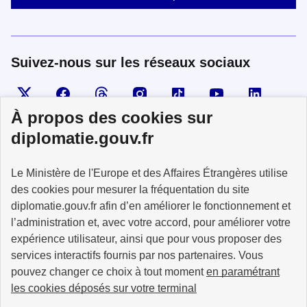
Suivez-nous sur les réseaux sociaux
Visiter la page X
Suivez-nous sur Facebook
Visiter le compte Threads
Visiter le compte Instagram
Visiter le compte TikTok
Visiter le comp
Visiter
À propos des cookies sur
diplomatie.gouv.fr
MINISTÈRE
Le Ministère de l'Europe et des Affaires Étrangères utilise
DE L'EUROPE
ET DES AFFAIRES
des cookies pour mesurer la fréquentation du site
ÉTRANGÈRES
diplomatie.gouv.fr afin d’en améliorer le fonctionnement et
l’administration et, avec votre accord, pour améliorer votre
expérience utilisateur, ainsi que pour vous proposer des
services interactifs fournis par nos partenaires. Vous
pouvez changer ce choix à tout moment
en paramétrant
info.gouv.fr
service-public.fr
les cookies déposés sur votre terminal
legifrance.gouv.fr
data.gouv.fr