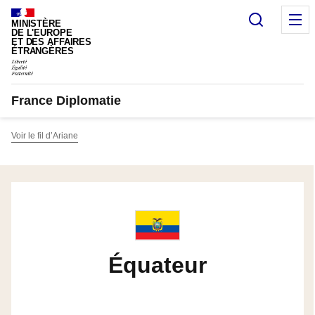
Panneau de gestion des cookies
Recherc
M
MINISTÈRE
DE L'EUROPE
ET DES AFFAIRES
ÉTRANGÈRES
France Diplomatie
Voir le fil d’Ariane
Équateur