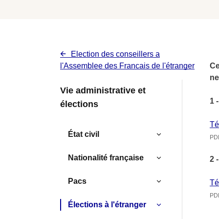
Election des conseillers a
l'Assemblee des Francais de l'étranger
Ce
ne
Menu
Vie administrative et
1 
élections
latéral
Services
Té
État civil
PDF
-
Nationalité française
2 
Contextuel
Pacs
-
Té
PDF
Megamenu
Élections à l'étranger