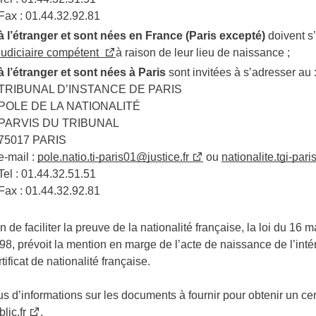
Fax : 01.44.32.92.81
à l’étranger et sont nées en France (Paris excepté)
doivent s’
judiciaire compétent
à raison de leur lieu de naissance ;
à l’étranger et sont nées à Paris
sont invitées à s’adresser au 
TRIBUNAL D’INSTANCE DE PARIS
POLE DE LA NATIONALITÉ
PARVIS DU TRIBUNAL
75017 PARIS
e-mail :
pole.natio.ti-paris01@justice.fr
ou
nationalite.tgi-pari
Tel : 01.44.32.51.51
Fax : 01.44.32.92.81
in de faciliter la preuve de la nationalité française, la loi du 1
98, prévoit la mention en marge de l’acte de naissance de l’int
rtificat de nationalité française.
us d’informations sur les documents à fournir pour obtenir un cert
lic.fr
.