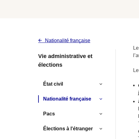
Nationalité française
Le
Menu
l’
Vie administrative et
élections
latéral
Le
Services
État civil
-
Nationalité française
Contextuel
Pacs
-
Megamenu
Élections à l'étranger