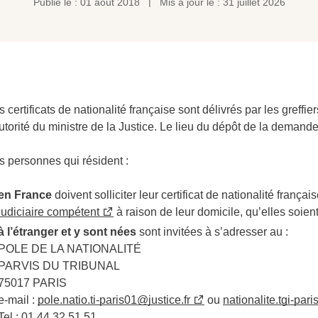
Publié le : 01 août 2018
Mis à jour le : 31 juillet 2026
s certificats de nationalité française sont délivrés par les greffi
autorité du ministre de la Justice. Le lieu du dépôt de la deman
s personnes qui résident :
en France
doivent solliciter leur certificat de nationalité frança
judiciaire compétent
à raison de leur domicile, qu’elles soien
à l’étranger et y sont nées
sont invitées à s’adresser au :
POLE DE LA NATIONALITÉ
PARVIS DU TRIBUNAL
75017 PARIS
e-mail :
pole.natio.ti-paris01@justice.fr
ou
nationalite.tgi-pari
Tel : 01.44.32.51.51