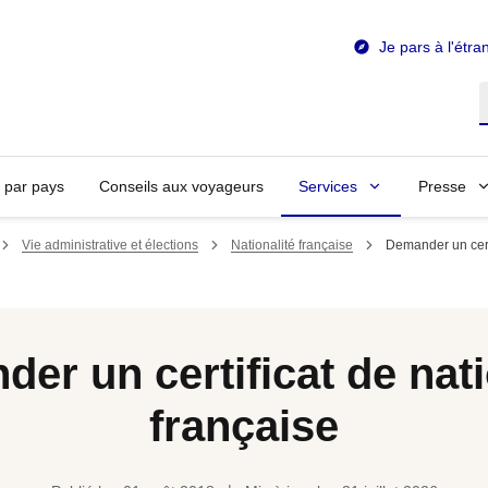
Je pars à l'étra
R
n par pays
Conseils aux voyageurs
Services
Presse
Vie administrative et élections
Nationalité française
Demander un certi
er un certificat de nati
française