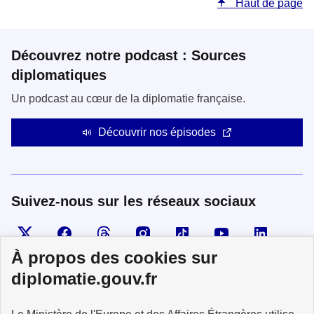
Haut de page
Découvrez notre podcast : Sources
diplomatiques
Un podcast au cœur de la diplomatie française.
Découvrir nos épisodes
Suivez-nous sur les réseaux sociaux
Visiter la page X
Suivez-nous sur Facebook
Visiter le compte Threads
Visiter le compte Instagram
Visiter le compte TikTok
Visiter le comp
Visiter
À propos des cookies sur
diplomatie.gouv.fr
MINISTÈRE