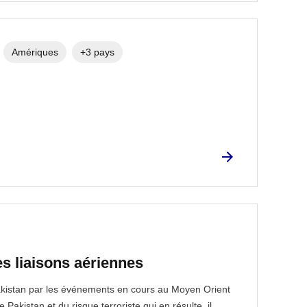
Amériques
+3 pays
es liaisons aériennes
Pakistan par les événements en cours au Moyen Orient
Pakistan et du risque terroriste qui en résulte, il