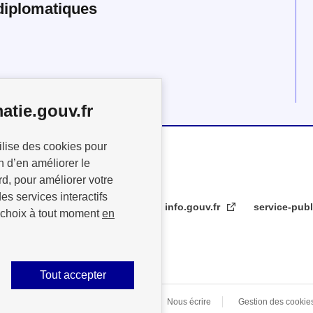
diplomatiques
atie.gouv.fr
ilise des cookies pour
n d’en améliorer le
rd, pour améliorer votre
es services interactifs
info.gouv.fr
service-publ
 choix à tout moment
en
Tout accepter
s légales
Données personnelles
Nous écrire
Gestion des cookie