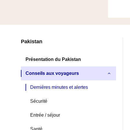
Navigation
Pakistan
latérale
Présentation du Pakistan
fiche
Conseils aux voyageurs
pays
Dernières minutes et alertes
Sécurité
Entrée / séjour
Santé