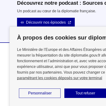
Découvrez notre podcast : Sources 
Un podcast au cœur de la diplomatie française.
Découvrir nos épisodes
À propos des cookies sur diplom
Le Ministère de l'Europe et des Affaires Étrangères ut
mesurer la fréquentation du site diplomatie.gouv.fr afi
MINISTÈRE
fonctionnement et l’administration et, avec votre acco
DE L'EUROPE
expérience utilisateur, ainsi que pour vous proposer d
ET DES AFFAIRES
fournis par nos partenaires. Vous pouvez changer ce
ÉTRANGÈRES
paramétrant les cookies déposés sur votre terminal
Personnaliser
Tout refuser
Plan du site
Accessibilité : partiellement conforme
Mention