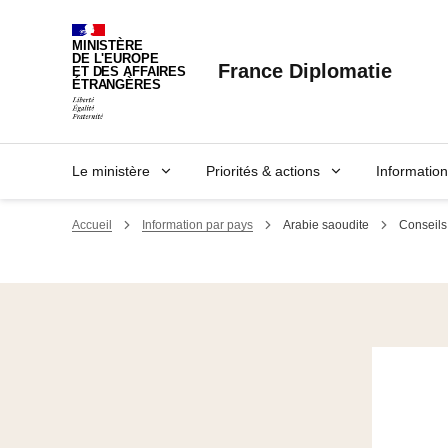
Panneau de gestion des cookies
MINISTÈRE
DE L'EUROPE
France Diplomatie
ET DES AFFAIRES
ÉTRANGÈRES
Le ministère
Priorités & actions
Informatio
Accueil
Information par pays
Arabie saoudite
Conseils