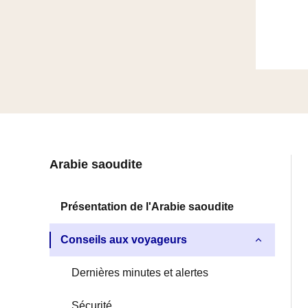
Navigation
Arabie saoudite
latérale
Présentation de l'Arabie saoudite
fiche
Conseils aux voyageurs
pays
Dernières minutes et alertes
Sécurité