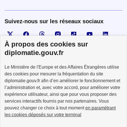
Suivez-nous sur les réseaux sociaux
Visiter la page X
Suivez-nous sur Facebook
Visiter le compte Threads
Visiter le compte Instagram
Visiter le compte TikTok
Visiter le comp
Visiter
À propos des cookies sur
diplomatie.gouv.fr
MINISTÈRE
Le Ministère de l'Europe et des Affaires Étrangères utilise
DE L'EUROPE
ET DES AFFAIRES
des cookies pour mesurer la fréquentation du site
ÉTRANGÈRES
diplomatie.gouv.fr afin d’en améliorer le fonctionnement et
l’administration et, avec votre accord, pour améliorer votre
expérience utilisateur, ainsi que pour vous proposer des
services interactifs fournis par nos partenaires. Vous
pouvez changer ce choix à tout moment
en paramétrant
info.gouv.fr
service-public.fr
les cookies déposés sur votre terminal
legifrance.gouv.fr
data.gouv.fr