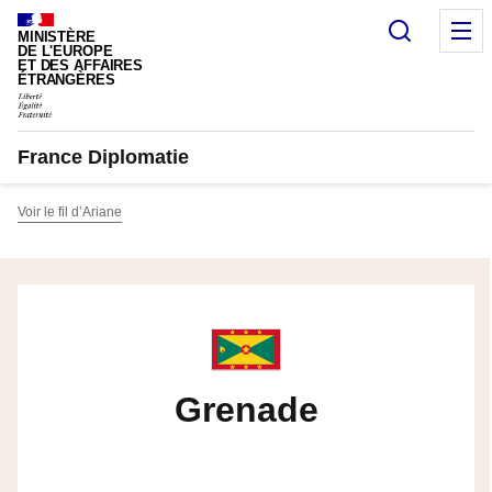
Panneau de gestion des cookies
Recherc
M
MINISTÈRE
DE L'EUROPE
ET DES AFFAIRES
ÉTRANGÈRES
France Diplomatie
Voir le fil d’Ariane
Grenade