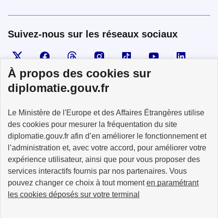
Suivez-nous sur les réseaux sociaux
Visiter la page X
Suivez-nous sur Facebook
Visiter le compte Threads
Visiter le compte Instagram
Visiter le compte TikTok
Visiter le comp
Visiter
À propos des cookies sur
diplomatie.gouv.fr
MINISTÈRE
Le Ministère de l'Europe et des Affaires Étrangères utilise
DE L'EUROPE
ET DES AFFAIRES
des cookies pour mesurer la fréquentation du site
ÉTRANGÈRES
diplomatie.gouv.fr afin d’en améliorer le fonctionnement et
l’administration et, avec votre accord, pour améliorer votre
expérience utilisateur, ainsi que pour vous proposer des
services interactifs fournis par nos partenaires. Vous
pouvez changer ce choix à tout moment
en paramétrant
info.gouv.fr
service-public.fr
les cookies déposés sur votre terminal
legifrance.gouv.fr
data.gouv.fr