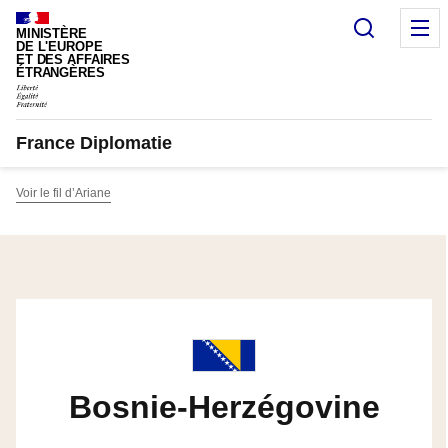
Panneau de gestion des cookies
Recherc
M
MINISTÈRE
DE L'EUROPE
ET DES AFFAIRES
ÉTRANGÈRES
France Diplomatie
Voir le fil d’Ariane
Bosnie-Herzégovine