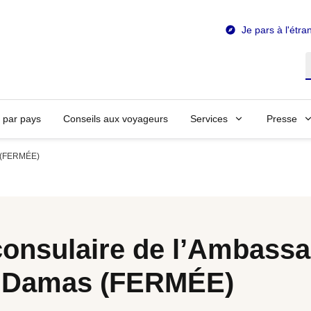
Je pars à l'étra
R
n par pays
Conseils aux voyageurs
Services
Presse
s (FERMÉE)
consulaire de l’Ambass
à Damas (FERMÉE)