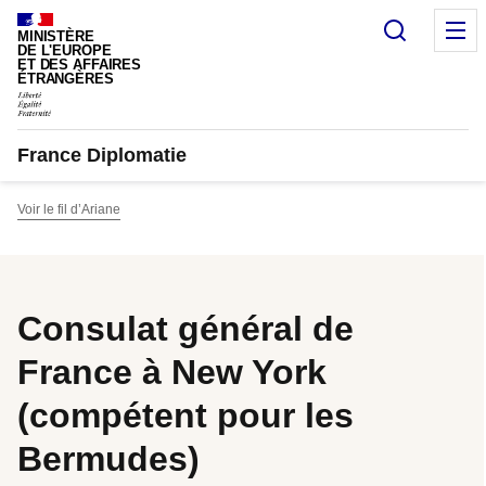
Panneau de gestion des cookies
Recherc
M
MINISTÈRE
DE L'EUROPE
ET DES AFFAIRES
ÉTRANGÈRES
France Diplomatie
Voir le fil d’Ariane
Consulat général de
France à New York
(compétent pour les
Bermudes)