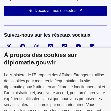
Découvrir nos épisodes
Suivez-nous sur les réseaux sociaux
Visiter la page X
Suivez-nous sur Facebook
Visiter le compte Threads
Visiter le compte Instagram
Visiter le compte TikTok
Visiter le comp
Visiter
À propos des cookies sur
diplomatie.gouv.fr
MINISTÈRE
Le Ministère de l'Europe et des Affaires Étrangères utilise
DE L'EUROPE
ET DES AFFAIRES
des cookies pour mesurer la fréquentation du site
ÉTRANGÈRES
diplomatie.gouv.fr afin d’en améliorer le fonctionnement et
l’administration et, avec votre accord, pour améliorer votre
expérience utilisateur, ainsi que pour vous proposer des
services interactifs fournis par nos partenaires. Vous
pouvez changer ce choix à tout moment
en paramétrant
info.gouv.fr
service-public.fr