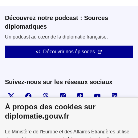
Découvrez notre podcast : Sources
diplomatiques
Un podcast au cœur de la diplomatie française.
Découvrir nos épisodes
Suivez-nous sur les réseaux sociaux
Visiter la page X
Suivez-nous sur Facebook
Visiter le compte Threads
Visiter le compte Instagram
Visiter le compte TikTok
Visiter le comp
Visiter
À propos des cookies sur
diplomatie.gouv.fr
MINISTÈRE
Le Ministère de l'Europe et des Affaires Étrangères utilise
DE L'EUROPE