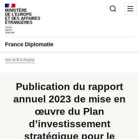
Panneau de gestion des cookies
Recherc
M
MINISTÈRE
DE L'EUROPE
ET DES AFFAIRES
ÉTRANGÈRES
France Diplomatie
Voir le fil d’Ariane
Publication du rapport
annuel 2023 de mise en
œuvre du Plan
d’investissement
stratégique pour le