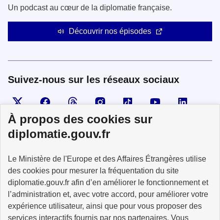
Un podcast au cœur de la diplomatie française.
Découvrir nos épisodes
Suivez-nous sur les réseaux sociaux
Visiter la page X
Suivez-nous sur Facebook
Visiter le compte Threads
Visiter le compte Instagram
Visiter le compte TikTok
Visiter le comp
Visiter
À propos des cookies sur
diplomatie.gouv.fr
MINISTÈRE
Le Ministère de l'Europe et des Affaires Étrangères utilise
DE L'EUROPE
ET DES AFFAIRES
des cookies pour mesurer la fréquentation du site
ÉTRANGÈRES
diplomatie.gouv.fr afin d’en améliorer le fonctionnement et
l’administration et, avec votre accord, pour améliorer votre
expérience utilisateur, ainsi que pour vous proposer des
services interactifs fournis par nos partenaires. Vous