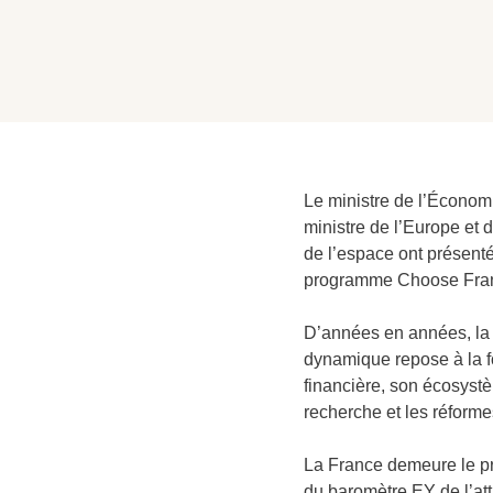
Le ministre de l’Économi
ministre de l’Europe et 
de l’espace ont présenté
programme Choose France
D’années en années, la F
dynamique repose à la f
financière, son écosyst
recherche et les réforme
La France demeure le pr
du baromètre EY de l’att