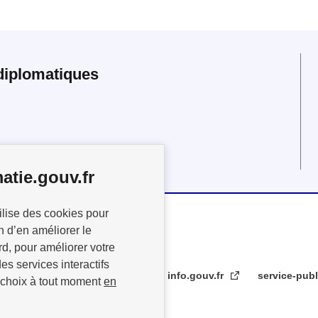
diplomatiques
atie.gouv.fr
ilise des cookies pour
n d’en améliorer le
rd, pour améliorer votre
es services interactifs
info.gouv.fr
service-publ
 choix à tout moment
en