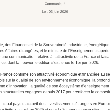
Communiqué
Le : 03 juin 2026
e, des Finances et de la Souveraineté industrielle, énergétique
des Affaires étrangères, et le ministre de l’Enseignement supérie
 une communication relative à l’attractivité de la France et fais
, dont la neuvième édition s’est tenue le 1er juin 2026.
rance confirme son attractivité économique et financière au se
ois sur la qualité de son environnement économique, la profond
ème d’innovation, la qualité de son écosystème d’enseignement 
s structurelles engagées depuis 2017 pour renforcer la compéti
incipal pays d’accueil des investissements étrangers en Europe
ractivité, elle est, en 2025 et pour la 7e année consécutive, la 