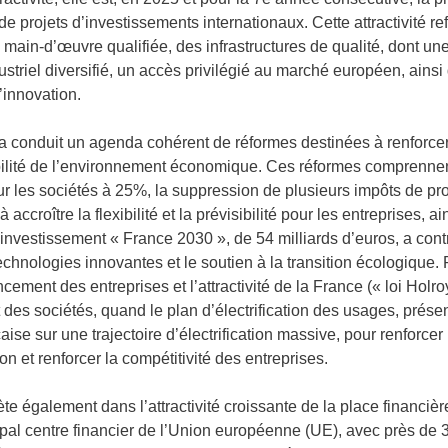
projets d’investissements internationaux. Cette attractivité ref
e main-d’œuvre qualifiée, des infrastructures de qualité, dont un
dustriel diversifié, un accès privilégié au marché européen, ain
innovation.
a conduit un agenda cohérent de réformes destinées à renforcer 
sibilité de l’environnement économique. Ces réformes comprenn
ur les sociétés à 25%, la suppression de plusieurs impôts de pr
 accroître la flexibilité et la prévisibilité pour les entreprises, 
’investissement « France 2030 », de 54 milliards d’euros, a contr
hnologies innovantes et le soutien à la transition écologique. 
ancement des entreprises et l’attractivité de la France (« loi Hol
 des sociétés, quand le plan d’électrification des usages, présen
aise sur une trajectoire d’électrification massive, pour renforcer
n et renforcer la compétitivité des entreprises.
te également dans l’attractivité croissante de la place financièr
ncipal centre financier de l’Union européenne (UE), avec près de