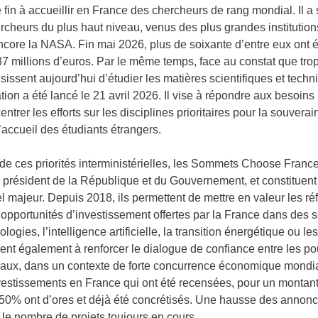
 fin à accueillir en France des chercheurs de rang mondial. Il a s
cheurs du plus haut niveau, venus des plus grandes institution
ncore la NASA. Fin mai 2026, plus de soixante d’entre eux ont é
37 millions d’euros. Par le même temps, face au constat que tro
ssent aujourd’hui d’étudier les matières scientifiques et techn
ion a été lancé le 21 avril 2026. Il vise à répondre aux besoins 
entrer les efforts sur les disciplines prioritaires pour la souverai
l’accueil des étudiants étrangers.
de ces priorités interministérielles, les Sommets Choose France 
 du président de la République et du Gouvernement, et constitue
majeur. Depuis 2018, ils permettent de mettre en valeur les r
es opportunités d’investissement offertes par la France dans des 
ologies, l’intelligence artificielle, la transition énergétique ou le
t également à renforcer le dialogue de confiance entre les pou
naux, dans un contexte de forte concurrence économique mondial
estissements en France qui ont été recensées, pour un montant 
 50% ont d’ores et déjà été concrétisés. Une hausse des annonc
le nombre de projets toujours en cours.