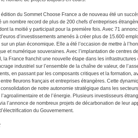
9e édition du Sommet Choose France a de nouveau été un succès p
é un nombre record de plus de 200 chefs d’entreprises étrangèr
 dont la moitié y participait pour la première fois. Avec 71 anno
d’euros d’investissements amenés à créer plus de 15.600 emploi
 sur un plan économique. Elle a été l’occasion de mettre à l’ho
ique et numérique souveraines. Avec l’implantation de centres 
 la France franchit une nouvelle étape dans les infrastructures d’
ncrage industriel sur l’ensemble de la chaîne de valeur, de l’a
nts, en passant par les composants critiques et la formation, a
entre fleurons français et entreprises étrangères. Cette dynami
 consolidation de notre autonomie stratégique dans les secteur
e l’agroalimentaire et de l’énergie. Plusieurs investisseurs étran
ia l’annonce de nombreux projets de décarbonation de leur appa
d’électrification du Gouvernement.
t