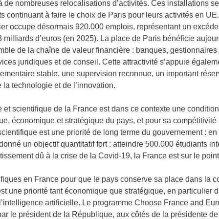
 à de nombreuses relocalisations d’activités. Ces installations s
continuant à faire le choix de Paris pour leurs activités en UE
cier occupe désormais 920.000 emplois, représentant un excéd
3 milliards d’euros (en 2025). La place de Paris bénéficie aujo
ble de la chaîne de valeur financière : banques, gestionnaires d’
vices juridiques et de conseil. Cette attractivité s’appuie égal
glementaire stable, une supervision reconnue, un important réserv
 la technologie et de l’innovation.
e et scientifique de la France est dans ce contexte une conditio
e, économique et stratégique du pays, et pour sa compétitivité
 scientifique est une priorité de long terme du gouvernement : en
nné un objectif quantitatif fort : atteindre 500.000 étudiants i
issement dû à la crise de la Covid-19, la France est sur le point 
ntifiques en France pour que le pays conserve sa place dans la co
st une priorité tant économique que stratégique, en particulie
’intelligence artificielle. Le programme Choose France and Eur
ar le président de la République, aux côtés de la présidente d