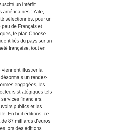
uscité un intérêt
s américaines : Yale,
té sélectionnés, pour un
p peu de Français et
iques, le plan Choose
identifiés du pays sur un
neté française, tout en
viennent illustrer la
nt désormais un rendez-
éformes engagées, les
secteurs stratégiques tels
s services financiers.
voirs publics et les
e. En huit éditions, ce
de 87 milliards d’euros
es lors des éditions