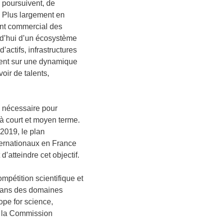
e poursuivent, de
. Plus largement en
ent commercial des
urd’hui d’un écosystème
actifs, infrastructures
ement sur une dynamique
oir de talents,
n nécessaire pour
 à court et moyen terme.
 2019, le plan
nternationaux en France
d’atteindre cet objectif.
mpétition scientifique et
r dans des domaines
ope for science,
e la Commission