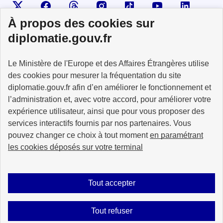
Visiter la page X
Suivez-nous sur Facebook
Visiter le compte Threads
Visiter le compte Instagram
Visiter le compte TikTok
Visiter le comp
Visiter
À propos des cookies sur
diplomatie.gouv.fr
MINISTÈRE
Le Ministère de l'Europe et des Affaires Étrangères utilise
DE L'EUROPE
ET DES AFFAIRES
des cookies pour mesurer la fréquentation du site
ÉTRANGÈRES
diplomatie.gouv.fr afin d’en améliorer le fonctionnement et
l’administration et, avec votre accord, pour améliorer votre
expérience utilisateur, ainsi que pour vous proposer des
services interactifs fournis par nos partenaires. Vous
pouvez changer ce choix à tout moment
en paramétrant
info.gouv.fr
service-public.fr
les cookies déposés sur votre terminal
legifrance.gouv.fr
data.gouv.fr
Tout accepter
Plan du site
Accessibilité : partiellement conforme
Mentions légales
Tout refuser
Données personnelles
Nous écrire
Gestion des cookies