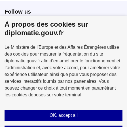
Follow us
À propos des cookies sur
Follow us on X
Follow us on Facebook
Follow us on Instagram
diplomatie.gouv.fr
Le Ministère de l'Europe et des Affaires Étrangères utilise
des cookies pour mesurer la fréquentation du site
MINISTÈRE
DE L'EUROPE
diplomatie.gouv.fr afin d’en améliorer le fonctionnement et
ET DES AFFAIRES
l’administration et, avec votre accord, pour améliorer votre
ÉTRANGÈRES
expérience utilisateur, ainsi que pour vous proposer des
services interactifs fournis par nos partenaires. Vous
pouvez changer ce choix à tout moment
en paramétrant
les cookies déposés sur votre terminal
info.gouv.fr
service-public.fr
legifrance.gouv.fr
data.gouv.fr
OK, accept all