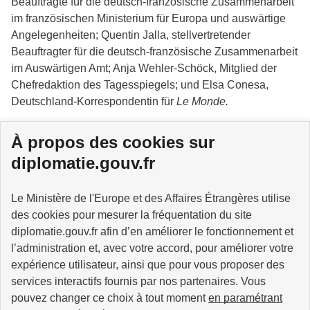
Beauftragte für die deutsch-französische Zusammenarbeit
im französischen Ministerium für Europa und auswärtige
Angelegenheiten; Quentin Jalla, stellvertretender
Beauftragter für die deutsch-französische Zusammenarbeit
im Auswärtigen Amt; Anja Wehler-Schöck, Mitglied der
Chefredaktion des Tagesspiegels; und Elsa Conesa,
Deutschland-Korrespondentin für
Le Monde.
Seitenanfang
À propos des cookies sur
diplomatie.gouv.fr
Le Ministère de l'Europe et des Affaires Étrangères utilise
MINISTÈRE
DE L'EUROPE
des cookies pour mesurer la fréquentation du site
ET DES AFFAIRES
diplomatie.gouv.fr afin d’en améliorer le fonctionnement et
ÉTRANGÈRES
l’administration et, avec votre accord, pour améliorer votre
expérience utilisateur, ainsi que pour vous proposer des
services interactifs fournis par nos partenaires. Vous
pouvez changer ce choix à tout moment
en paramétrant
info.gouv.fr
service-public.fr