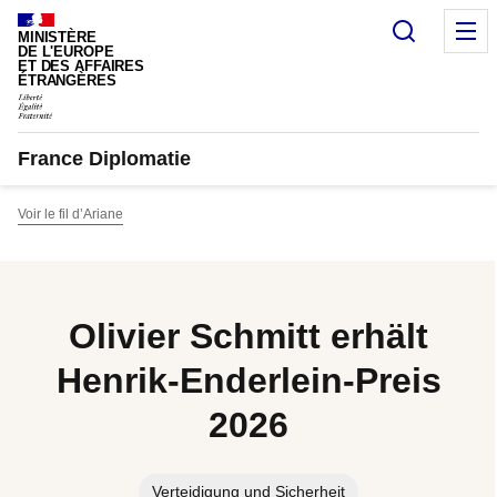
Cookie-Einstellungen
Suche
M
MINISTÈRE
DE L'EUROPE
ET DES AFFAIRES
ÉTRANGÈRES
France Diplomatie
Voir le fil d’Ariane
Olivier Schmitt erhält
Henrik-Enderlein-Preis
2026
Verteidigung und Sicherheit